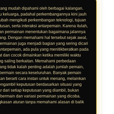
 yang mudah dipahami oleh berbagai kalangan.
 keluarga, padahal perkembangannya kini jauh
rubah mengikuti perkembangan teknologi, tujuan
an, serta interaksi antarpemain. Karena itulah,
uran permainan menentukan bagaimana jalannya
ang. Dengan memahami hal tersebut sejak awal,
permainan juga menjadi bagian yang sering dicari
antarpemain, ada pula yang menitikberatkan pada
t dan cocok dimainkan ketika memiliki waktu
ng saling berkaitan. Memahami perbedaan
ng tidak kalah penting adalah jumlah pemain,
n bermain secara keseluruhan. Banyak pemain
an berarti cara instan untuk menang, melainkan
ngambil keputusan berdasarkan situasi yang
 dari setiap keputusan yang diambil, bukan
bermain dan variasi permainan yang dicoba.
ngkasan aturan tanpa memahami alasan di balik