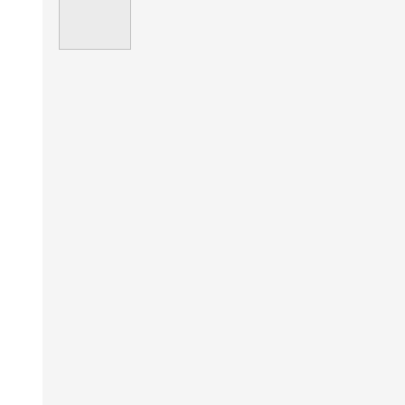
images
gallery