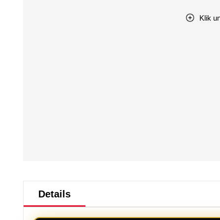
Klik u
Skip
to
the
beginning
of
the
images
gallery
Details