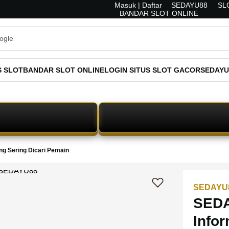
Masuk | Daftar
SEDAYU88
SL
BANDAR SLOT ONLINE
S SLOT
BANDAR SLOT ONLINE
LOGIN SITUS SLOT GACOR
SEDAYU
ng Sering Dicari Pemain
SEDAYU
SEDA
Info