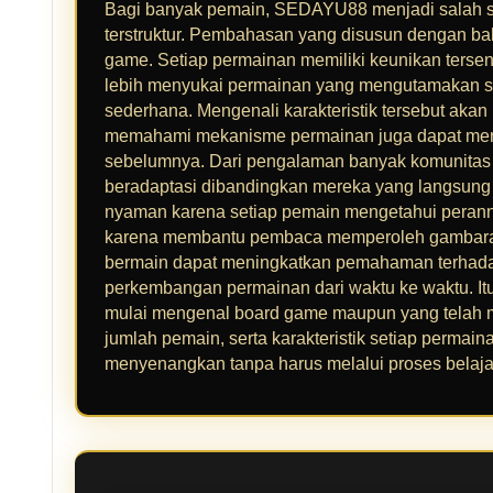
Bagi banyak pemain, SEDAYU88 menjadi salah sat
terstruktur. Pembahasan yang disusun dengan b
game. Setiap permainan memiliki keunikan tersen
lebih menyukai permainan yang mengutamakan str
sederhana. Mengenali karakteristik tersebut ak
memahami mekanisme permainan juga dapat mengu
sebelumnya. Dari pengalaman banyak komunitas 
beradaptasi dibandingkan mereka yang langsung
nyaman karena setiap pemain mengetahui perannya
karena membantu pembaca memperoleh gambaran 
bermain dapat meningkatkan pemahaman terhadap 
perkembangan permainan dari waktu ke waktu. Itu
mulai mengenal board game maupun yang telah m
jumlah pemain, serta karakteristik setiap permai
menyenangkan tanpa harus melalui proses belaj