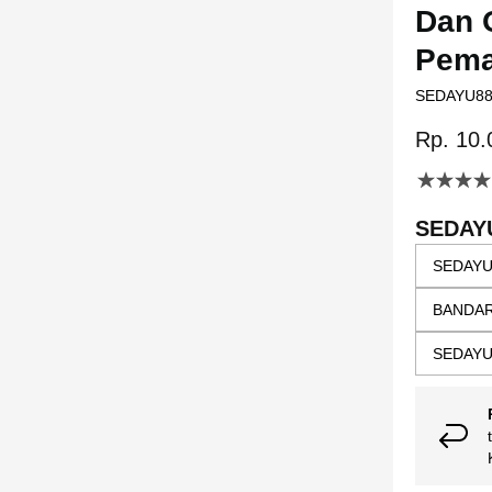
Dan O
Pema
SEDAYU8
Rp. 10.
4.5
dari
5
SEDAY
bintang,
nilai
SEDAYU
rating
rata-
BANDAR
rata.
Read
13
SEDAYU
Reviews.
Tautan
halaman
yang
sama.