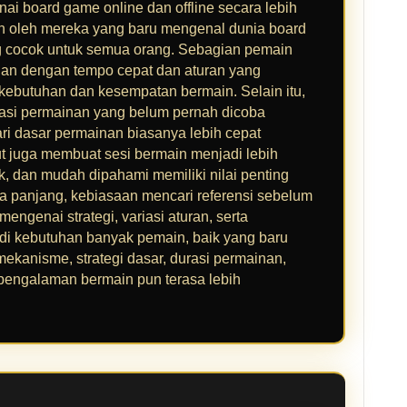
i board game online dan offline secara lebih
n oleh mereka yang baru mengenal dunia board
ing cocok untuk semua orang. Sebagian pemain
nan dengan tempo cepat dan aturan yang
kebutuhan dan kesempatan bermain. Selain itu,
asi permainan yang belum pernah dicoba
 dasar permainan biasanya lebih cepat
 juga membuat sesi bermain menjadi lebih
, dan mudah dipahami memiliki nilai penting
panjang, kebiasaan mencari referensi sebelum
enai strategi, variasi aturan, serta
adi kebutuhan banyak pemain, baik yang baru
anisme, strategi dasar, durasi permainan,
n pengalaman bermain pun terasa lebih