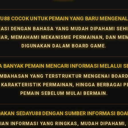
YU88 COCOK UNTUK PEMAIN YANG BARU MENGENAL
MASI DENGAN BAHASA YANG MUDAH DIPAHAMI SE
AR, MEMAHAMI MEKANISME PERMAINAN, DAN MEMP
DIGUNAKAN DALAM BOARD GAME.
 BANYAK PEMAIN MENCARI INFORMASI MELALUI S
MBAHASAN YANG TERSTRUKTUR MENGENAI BOARD 
, KARAKTERISTIK PERMAINAN, HINGGA BERBAGAI P
PEMAIN SEBELUM MULAI BERMAIN.
AKAN SEDAYU88 DENGAN SUMBER INFORMASI BOA
IAN INFORMASI YANG RINGKAS, MUDAH DIPAHAMI