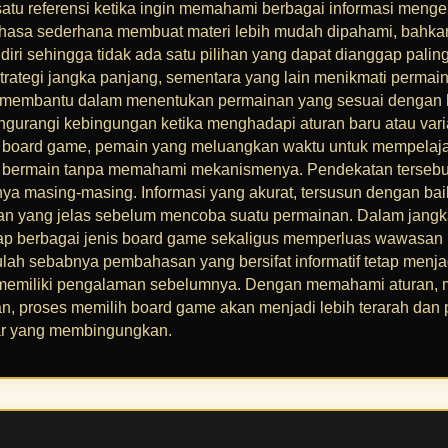
u referensi ketika ingin memahami berbagai informasi mengena
ahasa sederhana membuat materi lebih mudah dipahami, bahka
diri sehingga tidak ada satu pilihan yang dapat dianggap pal
ategi jangka panjang, sementara yang lain menikmati permai
an membantu dalam menentukan permainan yang sesuai dengan 
rangi kebingungan ketika menghadapi aturan baru atau vari
board game, pemain yang meluangkan waktu untuk mempelajari
 bermain tanpa memahami mekanismenya. Pendekatan tersebut
 masing-masing. Informasi yang akurat, tersusun dengan baik
yang jelas sebelum mencoba suatu permainan. Dalam jangka 
berbagai jenis board game sekaligus memperluas wawasan meng
lah sebabnya pembahasan yang bersifat informatif tetap menj
emiliki pengalaman sebelumnya. Dengan memahami aturan, mek
nan, proses memilih board game akan menjadi lebih terarah da
ar yang membingungkan.