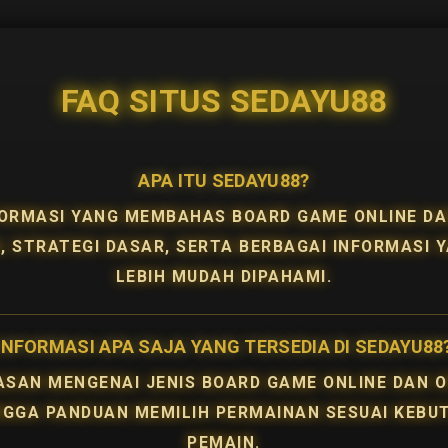
FAQ SITUS SEDAYU88
APA ITU SEDAYU88?
FORMASI YANG MEMBAHAS BOARD GAME ONLINE DA
 STRATEGI DASAR, SERTA BERBAGAI INFORMASI Y
LEBIH MUDAH DIPAHAMI.
INFORMASI APA SAJA YANG TERSEDIA DI SEDAYU88
AN MENGENAI JENIS BOARD GAME ONLINE DAN O
INGGA PANDUAN MEMILIH PERMAINAN SESUAI KEB
PEMAIN.